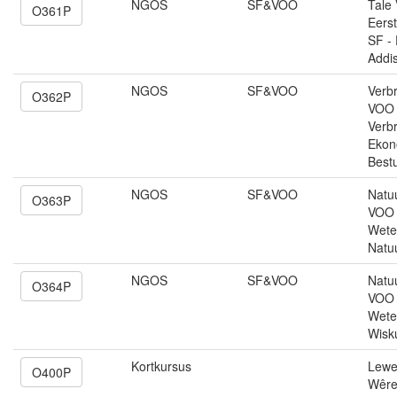
NGOS
SF&VOO
Tale
O361P
Eerst
SF -
Addis
NGOS
SF&VOO
Verb
O362P
VOO 
Verbr
Ekon
Best
NGOS
SF&VOO
Natu
O363P
VOO 
Wete
Natu
NGOS
SF&VOO
Natu
O364P
VOO 
Wete
Wisk
Kortkursus
Lewe
O400P
Wêre