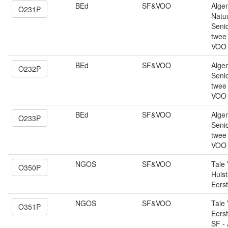
BEd
SF&VOO
Alge
O231P
Natu
Senio
twee
VOO 
BEd
SF&VOO
Algem
O232P
Senio
twee
VOO 
BEd
SF&VOO
Alge
O233P
Senio
twee
VOO 
NGOS
SF&VOO
Tale
O350P
Huist
Eerst
NGOS
SF&VOO
Tale
O351P
Eerst
SF - 