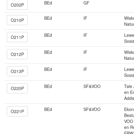
BEd
GF
O202P
BEd
IF
Wisk
O210P
Natu
BEd
IF
Lewe
O211P
Sosi
BEd
IF
Wisk
O212P
Natu
BEd
IF
Lewe
O213P
Sosi
BEd
SF&VOO
Tale 
O220P
en E
Addis
BEd
SF&VOO
Ekon
O221P
Best
VOO 
en R
EBW