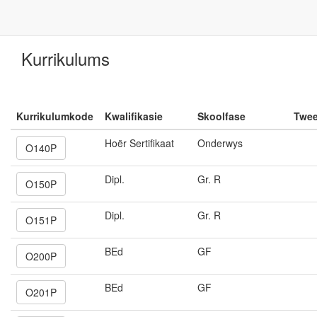
Kurrikulums
Kurrikulumkode
Kwalifikasie
Skoolfase
Twee
Hoër Sertifikaat
Onderwys
O140P
Dipl.
Gr. R
O150P
Dipl.
Gr. R
O151P
BEd
GF
O200P
BEd
GF
O201P