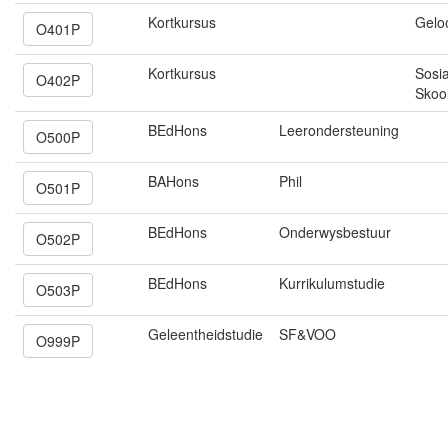
Kortkursus
Gelo
O401P
Kortkursus
Sosi
O402P
Skool
BEdHons
Leerondersteuning
O500P
BAHons
Phil
O501P
BEdHons
Onderwysbestuur
O502P
BEdHons
Kurrikulumstudie
O503P
Geleentheidstudie
SF&VOO
O999P