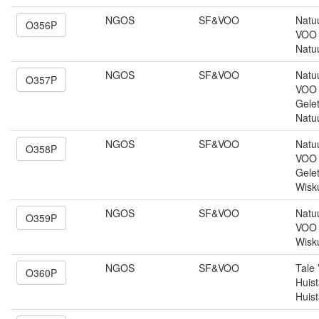
NGOS
SF&VOO
Natu
O356P
VOO 
Natu
NGOS
SF&VOO
Natu
O357P
VOO 
Gelet
Natu
NGOS
SF&VOO
Natu
O358P
VOO 
Gelet
Wisk
NGOS
SF&VOO
Natu
O359P
VOO 
Wisk
NGOS
SF&VOO
Tale
O360P
Huist
Huist