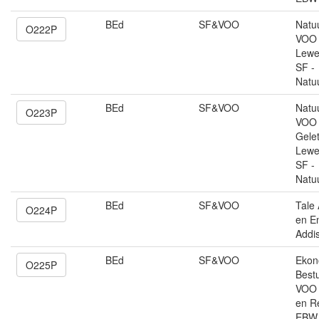
BEd
SF&VOO
Natu
O222P
VOO 
Lewe
SF -
Natu
BEd
SF&VOO
Natu
O223P
VOO 
Gele
Lewe
SF -
Natu
BEd
SF&VOO
Tale 
O224P
en E
Addis
BEd
SF&VOO
Ekon
O225P
Best
VOO 
en R
EBW