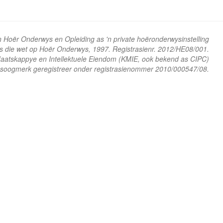
n Hoër Onderwys en Opleiding as 'n private hoëronderwysinstelling
ns die wet op Hoër Onderwys, 1997. Registrasienr. 2012/HE08/001.
 Maatskappye en Intellektuele Eiendom (KMIE, ook bekend as CIPC)
soogmerk geregistreer onder registrasienommer 2010/000547/08.