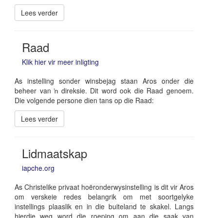
Lees verder
Raad
Klik hier vir meer inligting
As instelling sonder winsbejag staan Aros onder die
beheer van ŉ direksie. Dit word ook die Raad genoem.
Die volgende persone dien tans op die Raad:
Lees verder
Lidmaatskap
iapche.org
As Christelike privaat hoëronderwysinstelling is dit vir Aros
om verskeie redes belangrik om met soortgelyke
instellings plaaslik en in die buiteland te skakel. Langs
hierdie weg word die roeping om aan die saak van