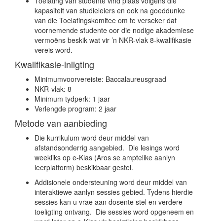
Toelating van studente vind plaas volgens die
kapasiteit van studieleiers en ook na goeddunke
van die Toelatingskomitee om te verseker dat
voornemende studente oor die nodige akademiese
vermoëns beskik wat vir ’n NKR-vlak 8-kwalifikasie
vereis word.
Kwalifikasie-inligting
Minimumvoorvereiste: Baccalaureusgraad
NKR-vlak: 8
Minimum tydperk: 1 jaar
Verlengde program: 2 jaar
Metode van aanbieding
Die kurrikulum word deur middel van
afstandsonderrig aangebied. Die lesings word
weekliks op e-Klas (Aros se amptelike aanlyn
leerplatform) beskikbaar gestel.
Addisionele ondersteuning word deur middel van
interaktiewe aanlyn sessies gebied. Tydens hierdie
sessies kan u vrae aan dosente stel en verdere
toeligting ontvang. Die sessies word opgeneem en