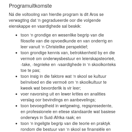
Programuitkomste
Ná die voltooiing van hierdie program is dit Aros se
verwagting dat ‘n gegradueerde oor die volgende
eienskappe en vaardighede sal beskik:
toon ‘n grondige en wesenlike begrip van die
filosofie van die opvoedkunde en van onderrig en
leer vanuit ‘n Christelike perspektief;
toon grondige kennis van, betrokkenheid by en die
vermoë om onderwysbestuur en leierskapsteorieë,
-take, -tegnieke en -vaardighede in ‘n skoolkonteks
toe te pas;
toon insig in die faktore wat ‘n skool se kultuur
beïnvloed en die vermoë om ‘n skoolkultuur te
kweek wat bevorderlik is vir leer;
voer navorsing uit en lewer krities en analities
verslag oor bevindings en aanbevelings;
toon bevoegdheid in wetgewing, regspresedente,
en professionele en etiese standaarde wat basiese
onderwys in Suid-Afrika raak; en
toon ‘n ingeligte begrip van die teorie en praktyk
rondom die bestuur van ‘n skool se finansiële en