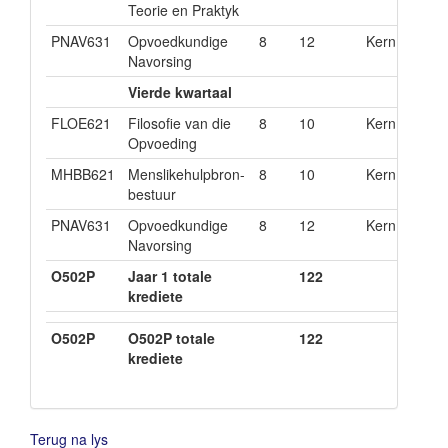
Teorie en Praktyk
PNAV631
Opvoedkundige
8
12
Kern
Navorsing
Vierde kwartaal
FLOE621
Filosofie van die
8
10
Kern
Opvoeding
MHBB621
Menslikehulpbron-
8
10
Kern
bestuur
PNAV631
Opvoedkundige
8
12
Kern
Navorsing
O502P
Jaar 1 totale
122
krediete
O502P
O502P totale
122
krediete
Terug na lys