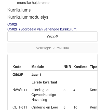
menslike hulpbronne.
Kurrikulums
Kurrikulummodulelys
O502P
O502P (Voorbeeld van verlengde kurrikulum)
O502P
Verlengde kurrikulum
Voorv
Kode
Module
NKR
Krediete
Tipe
40%
O502P
Jaar 1
Eerste kwartaal
NAVS611
Inleiding tot
8
4
Kern
Opvoedkundige
Navorsing
OLTP611
Onderrig en Leer
8
10
Kern