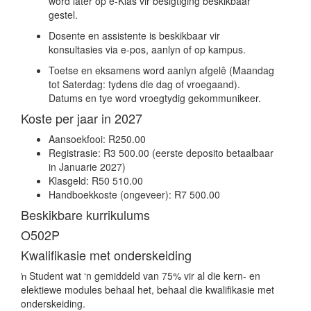
word later op e-Klas vir besigtiging beskikbaar
gestel.
Dosente en assistente is beskikbaar vir
konsultasies via e-pos, aanlyn of op kampus.
Toetse en eksamens word aanlyn afgelê (Maandag
tot Saterdag: tydens die dag of vroegaand).
Datums en tye word vroegtydig gekommunikeer.
Koste per jaar in 2027
Aansoekfooi: R250.00
Registrasie: R3 500.00 (eerste deposito betaalbaar
in Januarie 2027)
Klasgeld: R50 510.00
Handboekkoste (ongeveer): R7 500.00
Beskikbare kurrikulums
O502P
Kwalifikasie met onderskeiding
ŉ Student wat ‘n gemiddeld van 75% vir al die kern- en
elektiewe modules behaal het, behaal die kwalifikasie met
onderskeiding.