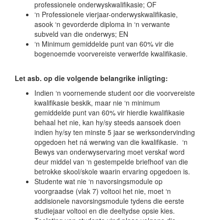
professionele onderwyskwalifikasie; OF
‘n Professionele vierjaar-onderwyskwalifikasie,
asook ‘n gevorderde diploma in ‘n verwante
subveld van die onderwys; EN
‘n Minimum gemiddelde punt van 60% vir die
bogenoemde voorvereiste verwerfde kwalifikasie.
Let asb. op die volgende belangrike inligting:
Indien ‘n voornemende student oor die voorvereiste
kwalifikasie beskik, maar nie ‘n minimum
gemiddelde punt van 60% vir hierdie kwalifikasie
behaal het nie, kan hy/sy steeds aansoek doen
indien hy/sy ten minste 5 jaar se werksondervinding
opgedoen het ná werwing van die kwalifikasie. ‘n
Bewys van onderwyservaring moet verskaf word
deur middel van ‘n gestempelde briefhoof van die
betrokke skool/skole waarin ervaring opgedoen is.
Studente wat nie ‘n navorsingsmodule op
voorgraadse (vlak 7) voltooi het nie, moet ‘n
addisionele navorsingsmodule tydens die eerste
studiejaar voltooi en die deeltydse opsie kies.