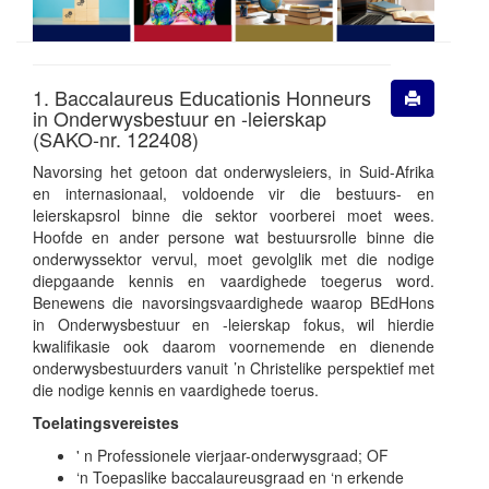
1. Baccalaureus Educationis Honneurs
in Onderwysbestuur en -leierskap
(SAKO-nr. 122408)
Navorsing het getoon dat onderwysleiers, in Suid-Afrika
en internasionaal, voldoende vir die bestuurs- en
leierskapsrol binne die sektor voorberei moet wees.
Hoofde en ander persone wat bestuursrolle binne die
onderwyssektor vervul, moet gevolglik met die nodige
diepgaande kennis en vaardighede toegerus word.
Benewens die navorsingsvaardighede waarop BEdHons
in Onderwysbestuur en -leierskap fokus, wil hierdie
kwalifikasie ook daarom voornemende en dienende
onderwysbestuurders vanuit ’n Christelike perspektief met
die nodige kennis en vaardighede toerus.
Toelatingsvereistes
' n Professionele vierjaar-onderwysgraad; OF
‘n Toepaslike baccalaureusgraad en ‘n erkende