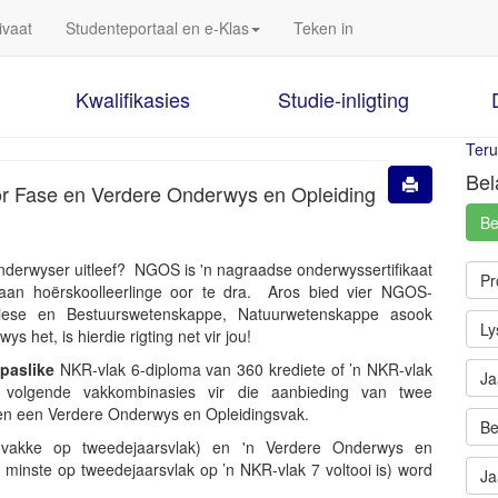
ivaat
Studenteportaal en e-Klas
Teken in
Kwalifikasies
Studie-inligting
Teru
Bel
or Fase en Verdere Onderwys en Opleiding
Be
 onderwyser uitleef? NGOS is 'n nagraadse onderwyssertifikaat
Pr
aan hoërskoolleerlinge oor te dra. Aros bied vier NGOS-
omiese en Bestuurswetenskappe, Natuurwetenskappe asook
Ly
s het, is hierdie rigting net vir jou!
paslike
NKR-vlak 6-diploma van 360 krediete of ’n NKR-vlak
Ja
 volgende vakkombinasies vir die aanbieding van twee
en een Verdere Onderwys en Opleidingsvak.
Be
ke vakke op tweedejaarsvlak) en 'n Verdere Onderwys en
n minste op tweedejaarsvlak op ’n NKR-vlak 7 voltooi is) word
Ja