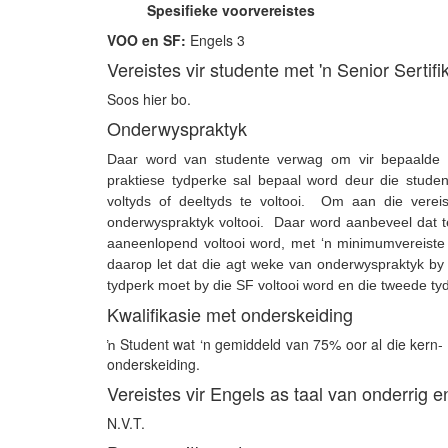
Spesifieke voorvereistes
VOO
en SF:
Engels 3
Vereistes vir studente met 'n Senior Sertifi
Soos hier bo.
Onderwyspraktyk
Daar word van studente verwag om vir bepaalde t
praktiese tydperke sal bepaal word deur die stud
voltyds of deeltyds te voltooi. Om aan die verei
onderwyspraktyk voltooi. Daar word aanbeveel dat t
aaneenlopend voltooi word, met ‘n minimumvereiste
daarop let dat die agt weke van onderwyspraktyk by 
tydperk moet by die SF voltooi word en die tweede ty
Kwalifikasie met onderskeiding
ŉ Student wat ‘n gemiddeld van 75% oor al die kern- 
onderskeiding.
Vereistes vir Engels as taal van onderrig e
N.V.T.