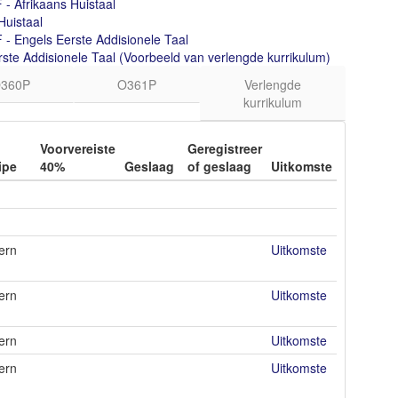
- Afrikaans Huistaal
Huistaal
 - Engels Eerste Addisionele Taal
ste Addisionele Taal (Voorbeeld van verlengde kurrikulum)
360P
O361P
Verlengde
kurrikulum
Voorvereiste
Geregistreer
ipe
40%
Geslaag
of geslaag
Uitkomste
ern
Uitkomste
ern
Uitkomste
ern
Uitkomste
ern
Uitkomste