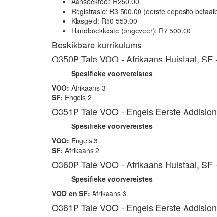
Aansoekfooi: R250.00
Registrasie: R3 500.00 (eerste deposito betaal
Klasgeld: R50 550.00
Handboekkoste (ongeveer): R7 500.00
Beskikbare kurrikulums
O350P Tale VOO - Afrikaans Huistaal, SF -
Spesifieke voorvereistes
VOO
:
Afrikaans 3
SF:
Engels 2
O351P Tale VOO - Engels Eerste Addisionel
Spesifieke voorvereistes
VOO:
Engels 3
SF:
Afrikaans 2
O360P Tale VOO - Afrikaans Huistaal, SF -
Spesifieke voorvereistes
VOO
en SF:
Afrikaans 3
O361P Tale VOO - Engels Eerste Addisione