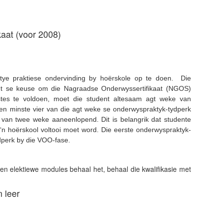
kaat (voor 2008)
ye praktiese ondervinding by hoërskole op te doen. Die
ent se keuse om die Nagraadse Onderwyssertifikaat (NGOS)
stes te voldoen, moet die student altesaam agt weke van
en minste vier van die agt weke se onderwyspraktyk-tydperk
 van twee weke aaneenlopend. Dit is belangrik dat studente
‘n hoërskool voltooi moet word. Die eerste onderwyspraktyk-
dperk by die VOO-fase.
en elektiewe modules behaal het, behaal die kwalifikasie met
n leer