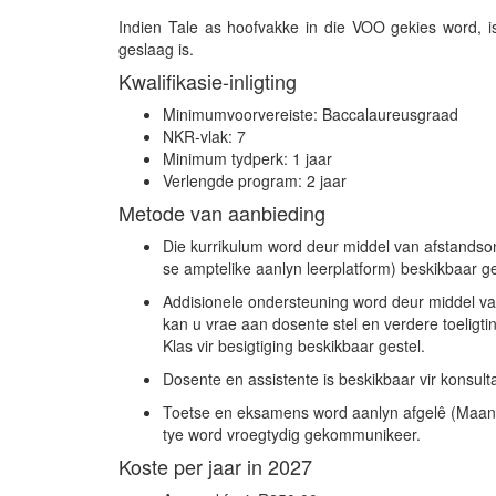
Indien Tale as hoofvakke in die VOO gekies word, is
geslaag is.
Kwalifikasie-inligting
Minimumvoorvereiste: Baccalaureusgraad
NKR-vlak: 7
Minimum tydperk: 1 jaar
Verlengde program: 2 jaar
Metode van aanbieding
Die kurrikulum word deur middel van afstandso
se amptelike aanlyn leerplatform) beskikbaar ge
Addisionele ondersteuning word deur middel van
kan u vrae aan dosente stel en verdere toeligt
Klas vir besigtiging beskikbaar gestel.
Dosente en assistente is beskikbaar vir konsult
Toetse en eksamens word aanlyn afgelê (Maand
tye word vroegtydig gekommunikeer.
Koste per jaar in 2027