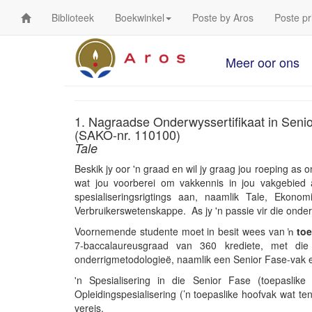
Biblioteek
Boekwinkel
Poste by Aros
Poste pr
Meer oor ons
1. Nagraadse Onderwyssertifikaat in Seni
(SAKO-nr. 110100)
Tale
Beskik jy oor 'n graad en wil jy graag jou roeping as
wat jou voorberei om vakkennis in jou vakgebied 
spesialiseringsrigtings aan, naamlik Tale, Ekon
Verbruikerswetenskappe. As jy 'n passie vir die onderwy
Voornemende studente moet in besit wees van ŉ
toe
7-baccalaureusgraad van 360 krediete, met die
onderrigmetodologieë, naamlik een Senior Fase-vak 
'n Spesialisering in die Senior Fase (toepasli
Opleidingspesialisering (’n toepaslike hoofvak wat te
vereis.