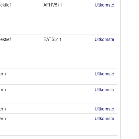
lektief
AFHV511
Uitkomste
lektief
EATS511
Uitkomste
ern
Uitkomste
ern
Uitkomste
ern
Uitkomste
ern
Uitkomste