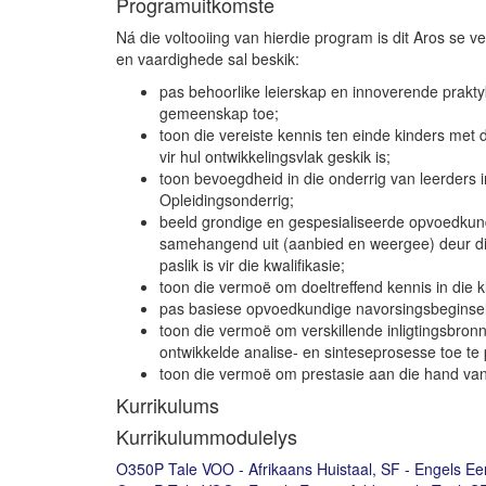
Programuitkomste
Ná die voltooiing van hierdie program is dit Aros se
en vaardighede sal beskik:
pas behoorlike leierskap en innoverende praktyk
gemeenskap toe;
toon die vereiste kennis ten einde kinders met 
vir hul ontwikkelingsvlak geskik is;
toon bevoegdheid in die onderrig van leerders 
Opleidingsonderrig;
beeld grondige en gespesialiseerde opvoedkun
samehangend uit (aanbied en weergee) deur di
paslik is vir die kwalifikasie;
toon die vermoë om doeltreffend kennis in die
pas basiese opvoedkundige navorsingsbeginsel
toon die vermoë om verskillende inligtingsbronne 
ontwikkelde analise- en sinteseprosesse toe te
toon die vermoë om prestasie aan die hand van 
Kurrikulums
Kurrikulummodulelys
O350P Tale VOO - Afrikaans Huistaal, SF - Engels Eer