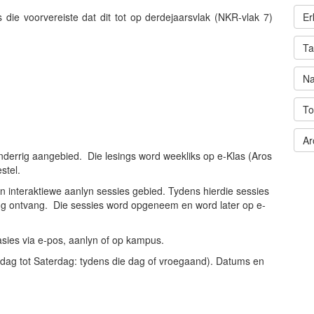
Er
 die voorvereiste dat dit tot op derdejaarsvlak (NKR-vlak 7)
Ta
Na
To
Ar
nderrig aangebied. Die lesings word weekliks op e-Klas (Aros
stel.
 interaktiewe aanlyn sessies gebied. Tydens hierdie sessies
ing ontvang. Die sessies word opgeneem en word later op e-
asies via e-pos, aanlyn of op kampus.
ag tot Saterdag: tydens die dag of vroegaand). Datums en