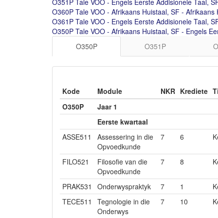
O351P Tale VOO - Engels Eerste Addisionele Taal, SF 
O360P Tale VOO - Afrikaans Huistaal, SF - Afrikaans 
O361P Tale VOO - Engels Eerste Addisionele Taal, SF
O350P Tale VOO - Afrikaans Huistaal, SF - Engels Eer
O350P
O351P
O
Kode
Module
NKR
Krediete
T
O350P
Jaar 1
Eerste kwartaal
ASSE511
Assessering in die
7
6
K
Opvoedkunde
FILO521
Filosofie van die
7
8
K
Opvoedkunde
PRAK531
Onderwyspraktyk
7
1
K
TECE511
Tegnologie in die
7
10
K
Onderwys