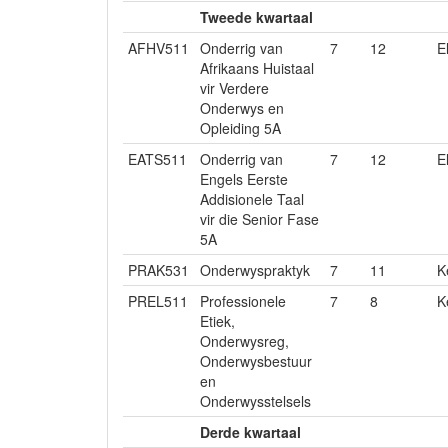
Tweede kwartaal
AFHV511
Onderrig van
7
12
E
Afrikaans Huistaal
vir Verdere
Onderwys en
Opleiding 5A
EATS511
Onderrig van
7
12
E
Engels Eerste
Addisionele Taal
vir die Senior Fase
5A
PRAK531
Onderwyspraktyk
7
11
K
PREL511
Professionele
7
8
K
Etiek,
Onderwysreg,
Onderwysbestuur
en
Onderwysstelsels
Derde kwartaal