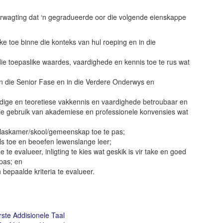
 verwagting dat ‘n gegradueerde oor die volgende eienskappe
e toe binne die konteks van hul roeping en in die
die toepaslike waardes, vaardighede en kennis toe te rus wat
in die Senior Fase en in die Verdere Onderwys en
dige en teoretiese vakkennis en vaardighede betroubaar en
e gebruik van akademiese en professionele konvensies wat
 klaskamer/skool/gemeenskap toe te pas;
s toe en beoefen lewenslange leer;
te evalueer, inligting te kies wat geskik is vir take en goed
 pas; en
bepaalde kriteria te evalueer.
ste Addisionele Taal