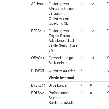
AFHV521
Onderrig van
7
12
E
Afrikaans Huistaal
vir Verdere
Onderwys en
Opleiding 5B
EATS521
Onderrig van
7
12
E
Engels Eerste
Addisionele Taal
vir die Senior Fase
5A
OPVS511
Opvoedkundige
7
10
K
Sielkunde
PRAK531
Onderwyspraktyk
7
11
K
Vierde kwartaal
BYBK511
Bybelkunde
7
8
K
EDTS521
Professionele
7
8
K
Studie en
Kurrikulumstudie